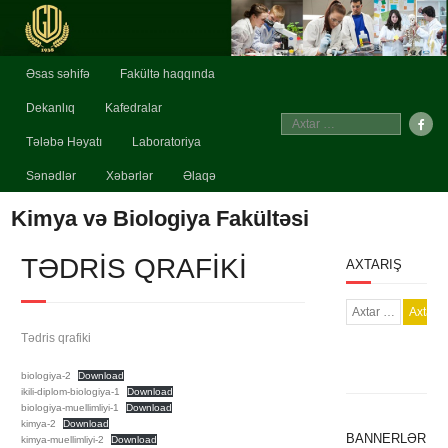
Əsas səhifə
Fakültə haqqında
Dekanlıq
Kafedralar
Tələbə Həyatı
Laboratoriya
Sənədlər
Xəbərlər
Əlaqə
Kimya və Biologiya Fakültəsi
TƏDRIS QRAFIKI
AXTARIŞ
Tədris qrafiki
biologiya-2
Download
ikili-diplom-biologiya-1
Download
biologiya-muellimliyi-1
Download
kimya-2
Download
BANNERLƏR
kimya-muellimliyi-2
Download