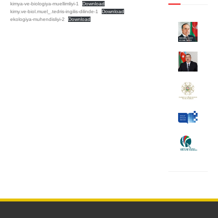
kimya-ve-biologiya-muellimliyi-1
Download
kimy.ve-biol.muel_.tedris-ingilis-dilinde-1
Download
ekologiya-muhendisliyi-2
Download