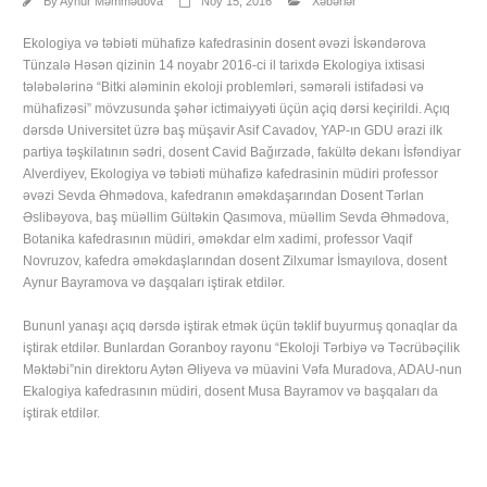
By
Aynur Məmmədova
Noy 15, 2016
Xəbərlər
Ekologiya və təbiəti mühafizə kafedrasinin dosent əvəzi İskəndərova
Tünzalə Həsən qizinin 14 noyabr 2016-ci il tarixdə Ekologiya ixtisasi
tələbələrinə “Bitki aləminin ekoloji problemləri, səmərəli istifadəsi və
mühafizəsi” mövzusunda şəhər ictimaiyyəti üçün açiq dərsi keçirildi. Açıq
dərsdə Universitet üzrə baş müşavir Asif Cavadov, YAP-ın GDU ərazi ilk
partiya təşkilatının sədri, dosent Cavid Bağırzadə, fakültə dekanı İsfəndiyar
Alverdiyev, Ekologiya və təbiəti mühafizə kafedrasinin müdiri professor
əvəzi Sevda Əhmədova, kafedranın əməkdaşarından Dosent Tərlan
Əslibəyova, baş müəllim Gültəkin Qasımova, müəllim Sevda Əhmədova,
Botanika kafedrasının müdiri, əməkdar elm xadimi, professor Vaqif
Novruzov, kafedra əməkdaşlarından dosent Zilxumar İsmayılova, dosent
Aynur Bayramova və daşqaları iştirak etdilər.
Bununl yanaşı açıq dərsdə iştirak etmək üçün təklif buyurmuş qonaqlar da
iştirak etdilər. Bunlardan Goranboy rayonu “Ekoloji Tərbiyə və Təcrübəçilik
Məktəbi”nin direktoru Aytən Əliyeva və müavini Vəfa Muradova, ADAU-nun
Ekalogiya kafedrasının müdiri, dosent Musa Bayramov və başqaları da
iştirak etdilər.