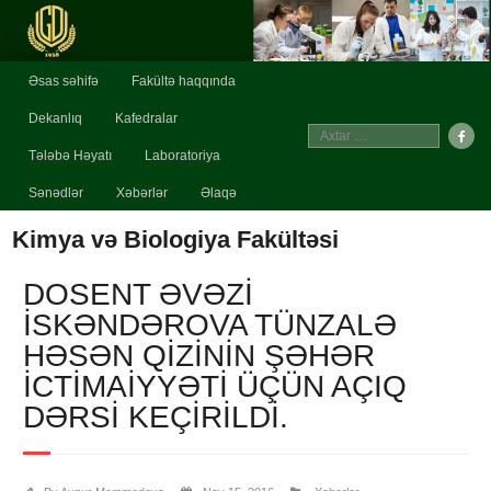
Əsas səhifə
Fakültə haqqında
Dekanlıq
Kafedralar
Tələbə Həyatı
Laboratoriya
Sənədlər
Xəbərlər
Əlaqə
Kimya və Biologiya Fakültəsi
DOSENT ƏVƏZI
İSKƏNDƏROVA TÜNZALƏ
HƏSƏN QIZININ ŞƏHƏR
İCTIMAIYYƏTI ÜÇÜN AÇIQ
DƏRSI KEÇIRILDI.