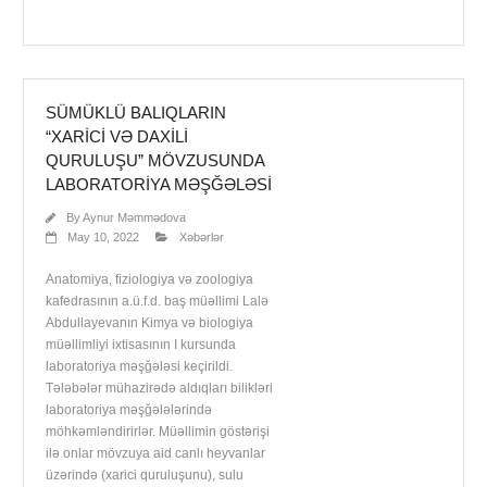
SÜMÜKLÜ BALIQLARIN
“XARICI VƏ DAXILI
QURULUŞU” MÖVZUSUNDA
LABORATORIYA MƏŞĞƏLƏSI
By
Aynur Məmmədova
May 10, 2022
Xəbərlər
Anatomiya, fiziologiya və zoologiya
kafedrasının a.ü.f.d. baş müəllimi Lalə
Abdullayevanın Kimya və biologiya
müəllimliyi ixtisasının I kursunda
laboratoriya məşğələsi keçirildi.
Tələbələr mühazirədə aldıqları bilikləri
laboratoriya məşğələlərində
möhkəmləndirirlər. Müəllimin göstərişi
ilə onlar mövzuya aid canlı heyvanlar
üzərində (xarici quruluşunu), sulu