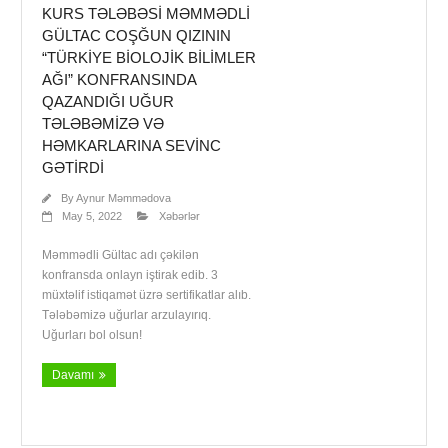
KURS TƏLƏBƏSI MƏMMƏDLI
GÜLTAC COŞĞUN QIZININ
“TÜRKIYE BIOLOJIK BILIMLER
AĞI” KONFRANSINDA
QAZANDIĞI UĞUR
TƏLƏBƏMIZƏ VƏ
HƏMKARLARINA SEVINC
GƏTIRDI
By
Aynur Məmmədova
May 5, 2022
Xəbərlər
Məmmədli Gültac adı çəkilən
konfransda onlayn iştirak edib. 3
müxtəlif istiqamət üzrə sertifikatlar alıb.
Tələbəmizə uğurlar arzulayırıq.
Uğurları bol olsun!
Davamı