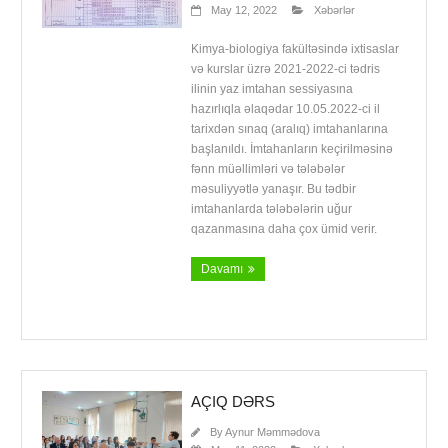
May 12, 2022
Xəbərlər
Kimya-biologiya fakültəsində ixtisaslar
və kurslar üzrə 2021-2022-ci tədris
ilinin yaz imtahan sessiyasına
hazırlıqla əlaqədar 10.05.2022-ci il
tarixdən sınaq (aralıq) imtahanlarına
başlanıldı. İmtahanların keçirilməsinə
fənn müəllimləri və tələbələr
məsuliyyətlə yanaşır. Bu tədbir
imtahanlarda tələbələrin uğur
qazanmasına daha çox ümid verir.
Davamı
AÇIQ DƏRS
By
Aynur Məmmədova