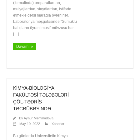
(formalində) preparatlardan,
mulyajlardan, slaydlardan, istifadə
etməklə dərsi maraqla öyrənirlər.
Laboratoriya məşğələsində “Sümüklü
balıqların öyrənilməsi” mövzusu hər
[…]
Davamı
KİMYA-BİOLOGİYA
FAKÜLTƏSİ TƏLƏBƏLƏRİ
ÇÖL-TƏDRİS
TƏCRÜBƏSINDƏ
By
Aynur Məmmədova
May 10, 2022
Xəbərlər
Bu günlərdə Universitetin Kimya-