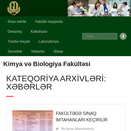
Əsas səhifə
Fakültə haqqında
Dekanlıq
Kafedralar
Tələbə Həyatı
Laboratoriya
Sənədlər
Xəbərlər
Əlaqə
Kimya və Biologiya Fakültəsi
KATEQORIYA ARXIVLƏRI:
XƏBƏRLƏR
FAKÜLTƏDƏ SINAQ
IMTAHANLARI KEÇIRILIR
By
Aynur Məmmədova