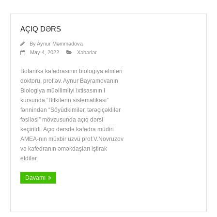
AÇIQ DƏRS
By
Aynur Məmmədova
May 4, 2022
Xəbərlər
Botanika kafedrasının biologiya elmləri
doktoru, prof.əv. Aynur Bayramovanın
Biologiya müəllimliyi ixtisasının I
kursunda “Bitkilərin sistematikası”
fənnindən “Söyüdkimilər, tərəçiçəklilər
fəsiləsi” mövzusunda açıq dərsi
keçirildi. Açıq dərsdə kafedra müdiri
AMEA-nın müxbir üzvü prof.V.Novruzov
və kafedranın əməkdaşları iştirak
etdilər.
Davamı