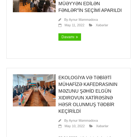
MÜƏYYƏN EDILƏN
FƏNLƏR”IN SEÇIMI APARILDI
By
Aynur Məmmədova
May 11, 2022
Xəbərlər
Davamı
EKOLOGIYA VƏ TƏBIƏTI
MÜHAFIZƏ KAFEDRASININ
MƏZUNU ŞƏHID ELGÜN
XIDIROVUN XATIRƏSINƏ
HƏSR OLUNMUŞ TƏDBIR
KEÇIRILDI
By
Aynur Məmmədova
May 10, 2022
Xəbərlər