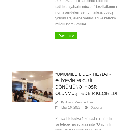
29.04.2022-ci il tarixində keçirilən
tədbirdə şəhərin müxtəlif təşkilatlarının
nümayəndələri, şəhidin ailəsi, döyüş
yoldaşları, tələbə yoldaşları və kafedra
müdiri iştirak etdilər.
Davamı
”ÜMUMILLI LIDER HEYDƏR
ƏLIYEVIN 99-CU IL
DÖNÜMÜNƏ” HƏSR
OLUNMUŞ TƏDBIR KEÇIRILDI
By
Aynur Məmmədova
May 10, 2022
Xəbərlər
Kimya-biologiya fakültəsinin müəllim
və tələbə heyəti arasında ”Ümumilli