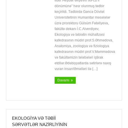
lider Heydər Əliyevin 99-cu il
dönümünə” həsr olunmuş tədbir
keçirildi. Tədbirdə Gəncə Dövlət
Universitetinin Humanitar məsələlər
üzrə prorektoru Gülsüm Fətəliyeva,
fakültə dekanı İ.C.Alverdiyev,
Ekologiya və təbiətin mühafizəsi
kafedrasının müdiri prof.S.Əhmədova,
Anatomiya, zoologiya və fiziologiya
kafedrasının müdiri prof.V.Məmmədova
və fakültəmizin tələbələri iştirak
etdilər.Ədəbiyyatlarda sətirlərə naxış
vuran insan!Əməlləri ilə […]
Davamı
EKOLOGIYA VƏ TƏBII
SƏRVƏTLƏR NAZIRLIYININ