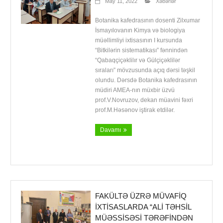
May 11, 2022
Xəbərlər
Botanika kafedrasının dosenti Zilxumar
İsmayılovanın Kimya və biologiya
müəllimliyi ixtisasının I kursunda
“Bitkilərin sistematikası” fənnindən
“Qabaqçiçəklilır və Gülçiçəklilər
sıraları” mövzusunda açıq dərsi təşkil
olundu. Dərsdə Botanika kafedrasının
müdiri AMEA-nın müxbir üzvü
prof.V.Novruzov, dekan müavini fəxri
prof.M.Həsənov iştirak etdilər.
Davamı
FAKÜLTƏ ÜZRƏ MÜVAFIQ
IXTISASLARDA “ALI TƏHSIL
MÜƏSSISƏSI TƏRƏFINDƏN