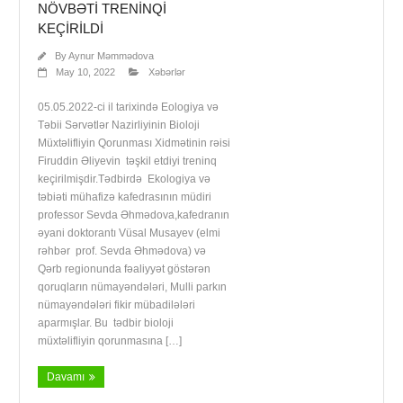
NÖVBƏTI TRENINQI
KEÇIRILDI
By
Aynur Məmmədova
May 10, 2022
Xəbərlər
05.05.2022-ci il tarixində Eologiya və
Təbii Sərvətlər Nazirliyinin Bioloji
Müxtəlifliyin Qorunması Xidmətinin rəisi
Firuddin Əliyevin təşkil etdiyi treninq
keçirilmişdir.Tədbirdə Ekologiya və
təbiəti mühafizə kafedrasının müdiri
professor Sevda Əhmədova,kafedranın
əyani doktorantı Vüsal Musayev (elmi
rəhbər prof. Sevda Əhmədova) və
Qərb regionunda fəaliyyət göstərən
qoruqların nümayəndələri, Mulli parkın
nümayəndələri fikir mübadilələri
aparmışlar. Bu tədbir bioloji
müxtəlifliyin qorunmasına […]
Davamı