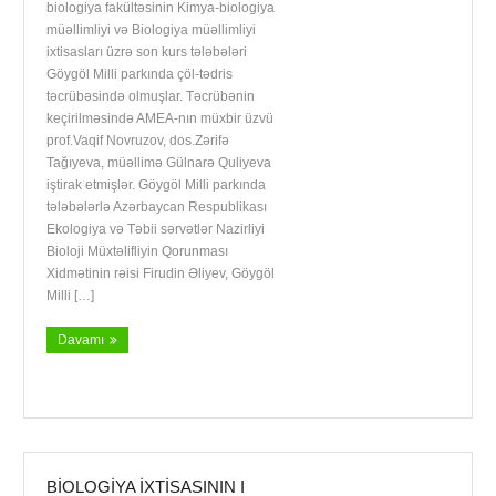
biologiya fakültəsinin Kimya-biologiya
müəllimliyi və Biologiya müəllimliyi
ixtisasları üzrə son kurs tələbələri
Göygöl Milli parkında çöl-tədris
təcrübəsində olmuşlar. Təcrübənin
keçirilməsində AMEA-nın müxbir üzvü
prof.Vaqif Novruzov, dos.Zərifə
Tağıyeva, müəllimə Gülnarə Quliyeva
iştirak etmişlər. Göygöl Milli parkında
tələbələrlə Azərbaycan Respublikası
Ekologiya və Təbii sərvətlər Nazirliyi
Bioloji Müxtəlifliyin Qorunması
Xidmətinin rəisi Firudin Əliyev, Göygöl
Milli […]
Davamı
BIOLOGIYA IXTISASININ I